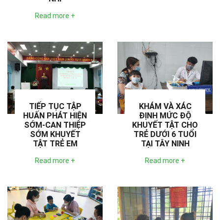
Read more +
TIẾP TỤC TẬP
KHÁM VÀ XÁC
HUẤN PHÁT HIỆN
ĐỊNH MỨC ĐỘ
SỚM-CAN THIỆP
KHUYẾT TẬT CHO
SỚM KHUYẾT
TRẺ DƯỚI 6 TUỔI
TẬT TRẺ EM
TẠI TÂY NINH
Read more +
Read more +