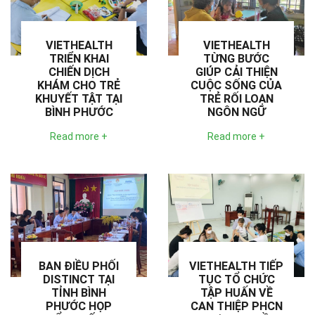
VIETHEALTH
VIETHEALTH
TRIỂN KHAI
TỪNG BƯỚC
CHIẾN DỊCH
GIÚP CẢI THIỆN
KHÁM CHO TRẺ
CUỘC SỐNG CỦA
KHUYẾT TẬT TẠI
TRẺ RỐI LOẠN
BÌNH PHƯỚC
NGÔN NGỮ
Read more +
Read more +
BAN ĐIỀU PHỐI
VIETHEALTH TIẾP
DISTINCT TẠI
TỤC TỔ CHỨC
TỈNH BÌNH
TẬP HUẤN VỀ
PHƯỚC HỌP
CAN THIỆP PHCN