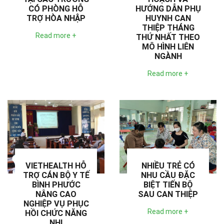
CÓ PHÒNG HỖ
HƯỚNG DẪN PHỤ
TRỢ HÒA NHẬP
HUYNH CAN
THIỆP THÁNG
Read more +
THỨ NHẤT THEO
MÔ HÌNH LIÊN
NGÀNH
Read more +
VIETHEALTH HỖ
NHIỀU TRẺ CÓ
TRỢ CÁN BỘ Y TẾ
NHU CẦU ĐẶC
BÌNH PHƯỚC
BIỆT TIẾN BỘ
NÂNG CAO
SAU CAN THIỆP
NGHIỆP VỤ PHỤC
Read more +
HỒI CHỨC NĂNG
NHI