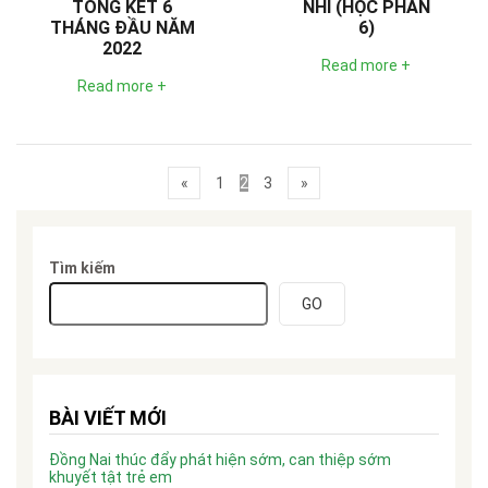
TỔNG KẾT 6
NHI (HỌC PHẦN
THÁNG ĐẦU NĂM
6)
2022
Read more +
Read more +
«
1
2
3
»
Tìm kiếm
GO
BÀI VIẾT MỚI
Đồng Nai thúc đẩy phát hiện sớm, can thiệp sớm
khuyết tật trẻ em