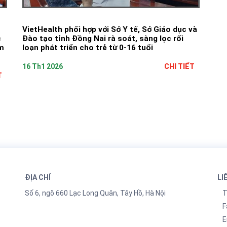
VietHealth phối hợp với Sở Y tế, Sở Giáo dục và
c
Đào tạo tỉnh Đồng Nai rà soát, sàng lọc rối
ẩm
loạn phát triển cho trẻ từ 0-16 tuổi
16 Th1 2026
CHI TIẾT
T
ĐỊA CHỈ
LI
Số 6, ngõ 660 Lạc Long Quân, Tây Hồ, Hà Nội
T
F
E