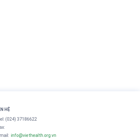
ÊN HỆ
el:
(024) 37186622
ax:
mail:
info@viethealth.org.vn