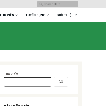
THƯ VIỆN
TUYỂN DỤNG
GIỚI THIỆU
Tìm kiếm
GO