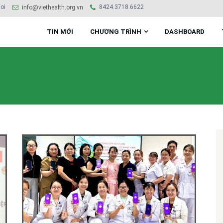
oi
8424.3718.6622
info@viethealth.org.vn
TIN MỚI
CHƯƠNG TRÌNH
DASHBOARD