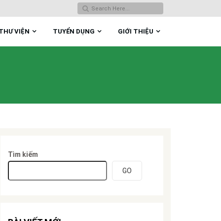
THƯ VIỆN
TUYỂN DỤNG
GIỚI THIỆU
Tìm kiếm
GO