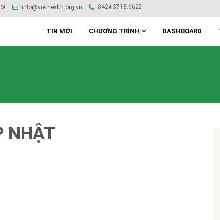
oi
8424.3718.6622
info@viethealth.org.vn
TIN MỚI
CHƯƠNG TRÌNH
DASHBOARD
P NHẬT