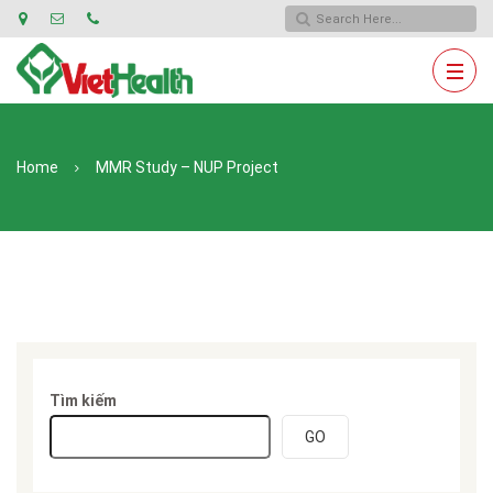
Home
MMR Study – NUP Project
Tìm kiếm
GO