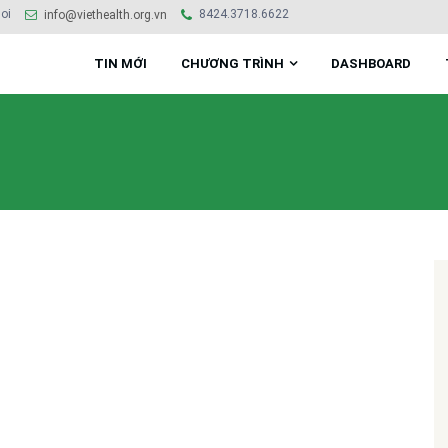
oi
8424.3718.6622
info@viethealth.org.vn
TIN MỚI
CHƯƠNG TRÌNH
DASHBOARD