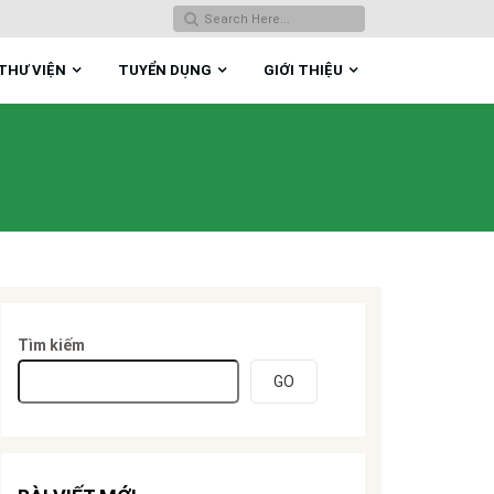
THƯ VIỆN
TUYỂN DỤNG
GIỚI THIỆU
Tìm kiếm
GO