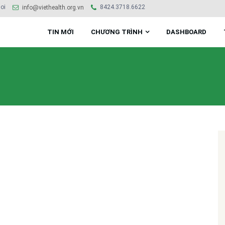
oi
8424.3718.6622
info@viethealth.org.vn
TIN MỚI
CHƯƠNG TRÌNH
DASHBOARD