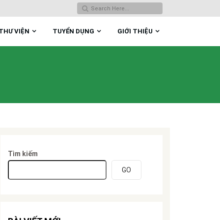
THƯ VIỆN
TUYỂN DỤNG
GIỚI THIỆU
Tìm kiếm
GO