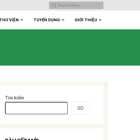
THƯ VIỆN
TUYỂN DỤNG
GIỚI THIỆU
Tìm kiếm
GO