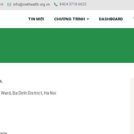
oi
8424.3718.6622
info@viethealth.org.vn
TIN MỚI
CHƯƠNG TRÌNH
DASHBOARD
h.
 Ward, Ba Dinh District, Ha Noi
page