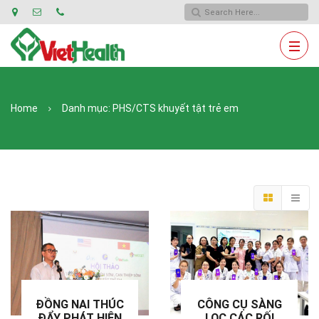
Home
Danh mục:
PHS/CTS khuyết tật trẻ em
ĐỒNG NAI THÚC
CÔNG CỤ SÀNG
ĐẨY PHÁT HIỆN
LỌC CÁC RỐI