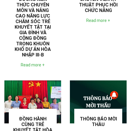
THỨC CHUYÊN
THUẬT PHỤC HỒI
MÔN VÀ NÂNG
CHỨC NĂNG
CAO NĂNG LỰC
Read more +
CHĂM SÓC TRẺ
KHUYẾT TẬT TẠI
GIA ĐÌNH VÀ
CỘNG ĐỒNG
TRONG KHUÔN
KHỔ DỰ ÁN HÒA
NHẬP III-B
Read more +
ĐỒNG HÀNH
THÔNG BÁO MỜI
CÙNG TRẺ
THẦU
KHUYẾT TẬT HÒA