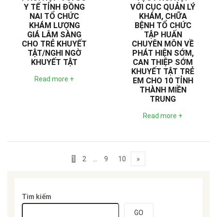
Y TẾ TỈNH ĐỒNG
VỚI CỤC QUẢN LÝ
NAI TỔ CHỨC
KHÁM, CHỮA
KHÁM LƯỢNG
BỆNH TỔ CHỨC
GIÁ LÂM SÀNG
TẬP HUẤN
CHO TRẺ KHUYẾT
CHUYÊN MÔN VỀ
TẬT/NGHI NGỜ
PHÁT HIỆN SỚM,
KHUYẾT TẬT
CAN THIỆP SỚM
KHUYẾT TẬT TRẺ
Read more +
EM CHO 10 TỈNH
THÀNH MIỀN
TRUNG
Read more +
1
2
…
9
10
»
Tìm kiếm
GO