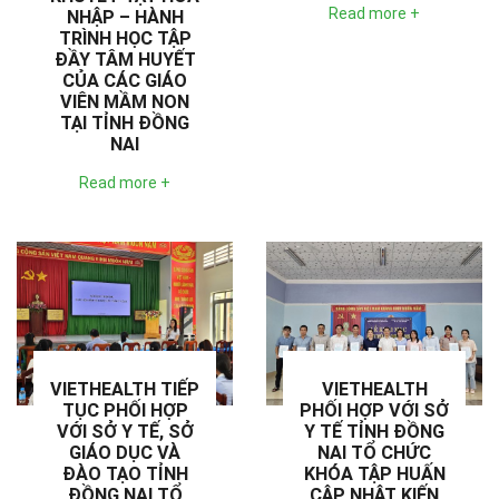
Read more +
NHẬP – HÀNH
TRÌNH HỌC TẬP
ĐẦY TÂM HUYẾT
CỦA CÁC GIÁO
VIÊN MẦM NON
TẠI TỈNH ĐỒNG
NAI
Read more +
VIETHEALTH TIẾP
VIETHEALTH
TỤC PHỐI HỢP
PHỐI HỢP VỚI SỞ
VỚI SỞ Y TẾ, SỞ
Y TẾ TỈNH ĐỒNG
GIÁO DỤC VÀ
NAI TỔ CHỨC
ĐÀO TẠO TỈNH
KHÓA TẬP HUẤN
ĐỒNG NAI TỔ
CẬP NHẬT KIẾN