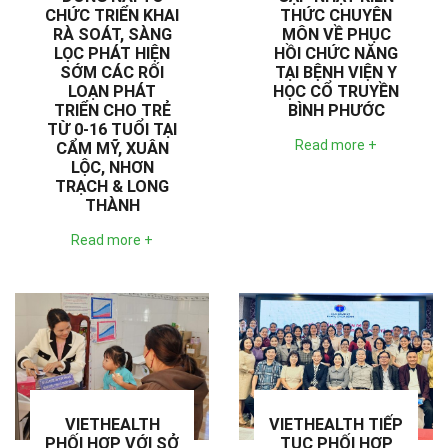
CHỨC TRIỂN KHAI
THỨC CHUYÊN
RÀ SOÁT, SÀNG
MÔN VỀ PHỤC
LỌC PHÁT HIỆN
HỒI CHỨC NĂNG
SỚM CÁC RỐI
TẠI BỆNH VIỆN Y
LOẠN PHÁT
HỌC CỔ TRUYỀN
TRIỂN CHO TRẺ
BÌNH PHƯỚC
TỪ 0-16 TUỔI TẠI
Read more +
CẨM MỸ, XUÂN
LỘC, NHƠN
TRẠCH & LONG
THÀNH
Read more +
VIETHEALTH
VIETHEALTH TIẾP
PHỐI HỢP VỚI SỞ
TỤC PHỐI HỢP