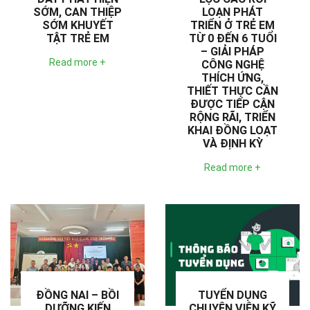
SỚM, CAN THIỆP
LOẠN PHÁT
SỚM KHUYẾT
TRIỂN Ở TRẺ EM
TẬT TRẺ EM
TỪ 0 ĐẾN 6 TUỔI
– GIẢI PHÁP
Read more +
CÔNG NGHỆ
THÍCH ỨNG,
THIẾT THỰC CẦN
ĐƯỢC TIẾP CẬN
RỘNG RÃI, TRIỂN
KHAI ĐỒNG LOẠT
VÀ ĐỊNH KỲ
Read more +
ĐỒNG NAI – BỒI
TUYỂN DỤNG
DƯỠNG KIẾN
CHUYÊN VIÊN KỸ