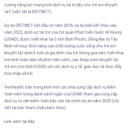
cường năng lực mạng lưới dịch vụ và trị liệu cho trẻ em khuyết
tật” (viết tắt là DISTINCT).
Dự án DISTINCT bắt đầu từ năm 2016, và dự kiến kết thúc vào
năm 2022, dưới sự tài trợ của Cơ quan Phát triển Quốc tế Hoa kỳ
(USAID), được triển khai tại 3 tỉnh Bình Phước, Đồng Nai và Tây
Ninh với mục đích nâng cao chất lượng cuộc sống cho trẻ em
khuyết tật dưới 6 tuổi và gia đình của trẻ thông qua việc triển khai
mô hình toàn diện về phát hiện sớm, can thiệp sớm khuyết tật
trẻ em (mô hình ECDDI) với các dịch vụ y tế, giáo dục và thúc đẩy
hoà nhập xã hội.
VietHealth trân trọng kính mời các nhà cung cấp dịch vụ kiểm
toán nằm trong danh sách ngắn của USAID tham gia cung cấp
dịch vụ tư vấn kiểm toán báo cáo tài chính dự án năm 2020 (chi
tiết tại bản tham chiếu kèm theo)
Link:
xem tại đây