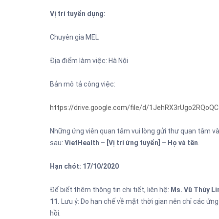
Vị trí tuyển dụng:
Chuyên gia MEL
Địa điểm làm việc: Hà Nội
Bản mô tả công việc:
https://drive.google.com/file/d/1JehRX3rUgo2RQoQ
Những ứng viên quan tâm vui lòng gửi thư quan tâm và 
sau:
VietHealth – [Vị trí ứng tuyển] – Họ và tên
.
Hạn chót: 17/10/2020
Để biết thêm thông tin chi tiết, liên hệ:
Ms. Vũ Thùy Li
11.
Lưu ý: Do hạn chế về mặt thời gian nên chỉ các ứn
hồi.