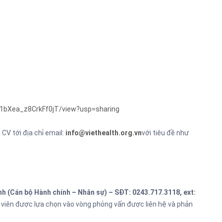
C1bXea_z8CrkFf0jT/view?usp=sharing
CV tới địa chỉ email:
info@viethealth.org.vn
với tiêu đề như
nh (Cán bộ Hành chính – Nhân sự) – SĐT: 0243.717.3118, ext:
g viên được lựa chọn vào vòng phỏng vấn được liên hệ và phản