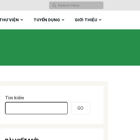
THƯ VIỆN
TUYỂN DỤNG
GIỚI THIỆU
Tìm kiếm
GO