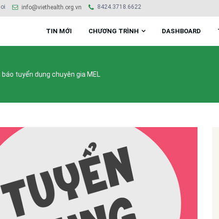
oi
8424.3718.6622
info@viethealth.org.vn
TIN MỚI
CHƯƠNG TRÌNH
DASHBOARD
g báo tuyển dụng chuyên gia MEL