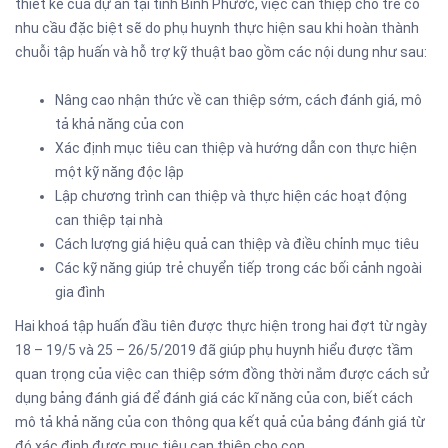
thiết kế của dự án tại tỉnh Bình Phước, việc can thiệp cho trẻ có
nhu cầu đặc biệt sẽ do phụ huynh thực hiện sau khi hoàn thành
chuỗi tập huấn và hỗ trợ kỹ thuật bao gồm các nội dung như sau:
Nâng cao nhận thức về can thiệp sớm, cách đánh giá, mô
tả khả năng của con
Xác định mục tiêu can thiệp và hướng dẫn con thực hiện
một kỹ năng độc lập
Lập chương trình can thiệp và thực hiện các hoạt động
can thiệp tại nhà
Cách lượng giá hiệu quả can thiệp và điều chỉnh mục tiêu
Các kỹ năng giúp trẻ chuyển tiếp trong các bối cảnh ngoài
gia đình
Hai khoá tập huấn đầu tiên được thực hiện trong hai đợt từ ngày
18 – 19/5 và 25 – 26/5/2019 đã giúp phụ huynh hiểu được tầm
quan trọng của việc can thiệp sớm đồng thời nắm được cách sử
dụng bảng đánh giá để đánh giá các kĩ năng của con, biết cách
mô tả khả năng của con thông qua kết quả của bảng đánh giá từ
đó xác định được mục tiêu can thiệp cho con.