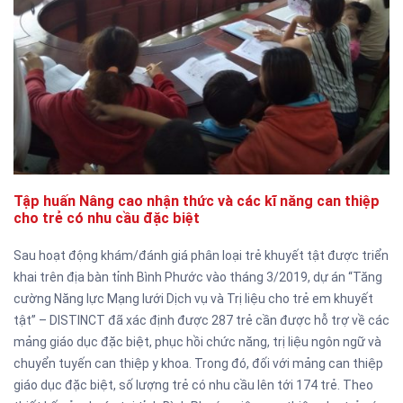
Tập huấn Nâng cao nhận thức và các kĩ năng can thiệp
cho trẻ có nhu cầu đặc biệt
Sau hoạt động khám/đánh giá phân loại trẻ khuyết tật được triển
khai trên địa bàn tỉnh Bình Phước vào tháng 3/2019, dự án “Tăng
cường Năng lực Mạng lưới Dịch vụ và Trị liệu cho trẻ em khuyết
tật” – DISTINCT đã xác định được 287 trẻ cần được hỗ trợ về các
mảng giáo dục đặc biệt, phục hồi chức năng, trị liệu ngôn ngữ và
chuyển tuyến can thiệp y khoa. Trong đó, đối với mảng can thiệp
giáo dục đặc biệt, số lượng trẻ có nhu cầu lên tới 174 trẻ. Theo