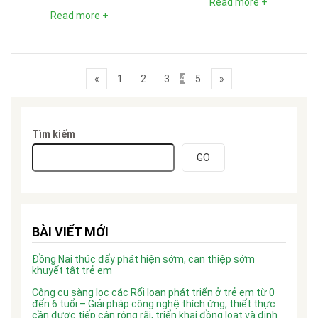
Read more +
Read more +
«
1
2
3
4
5
»
Tìm kiếm
GO
BÀI VIẾT MỚI
Đồng Nai thúc đẩy phát hiện sớm, can thiệp sớm
khuyết tật trẻ em
Công cụ sàng lọc các Rối loạn phát triển ở trẻ em từ 0
đến 6 tuổi – Giải pháp công nghệ thích ứng, thiết thực
cần được tiếp cận rộng rãi, triển khai đồng loạt và định