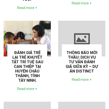
Read more +
Read more +
ĐÁNH GIÁ TRẺ
THÔNG BÁO MỜI
LẠI TRẺ KHUYẾT
THẦU: DỊCH VỤ
TẬT TRÍ TUỆ SAU
TƯ VẤN ĐÁNH
CAN THIỆP TẠI
GIÁ GIỮA KỲ – DỰ
HUYỆN CHÂU
ÁN DISTINCT
THÀNH, TỈNH
Read more +
TÂY NINH.
Read more +