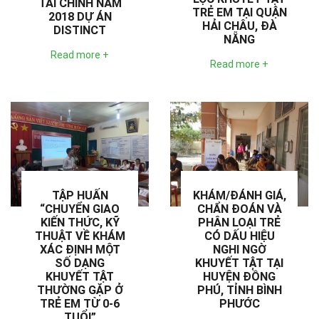
TÀI CHÍNH NĂM
TRẺ EM TẠI QUẬN
2018 DỰ ÁN
HẢI CHÂU, ĐÀ
DISTINCT
NẴNG
Read more +
Read more +
TẬP HUẤN
KHÁM/ĐÁNH GIÁ,
“CHUYỂN GIAO
CHẨN ĐOÁN VÀ
KIẾN THỨC, KỸ
PHÂN LOẠI TRẺ
THUẬT VỀ KHÁM
CÓ DẤU HIỆU
XÁC ĐỊNH MỘT
NGHI NGỜ
SỐ DẠNG
KHUYẾT TẬT TẠI
KHUYẾT TẬT
HUYỆN ĐỒNG
THƯỜNG GẶP Ở
PHÚ, TỈNH BÌNH
TRẺ EM TỪ 0-6
PHƯỚC
TUỔI”