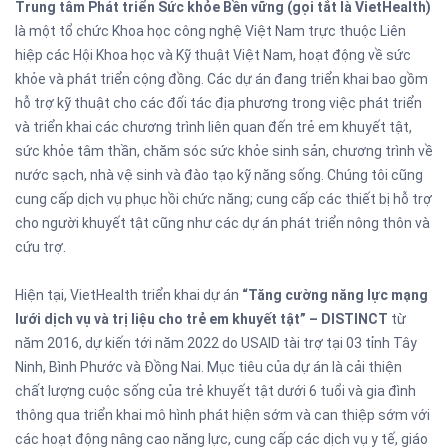
Trung tâm Phát triển Sức khỏe Bền vững (gọi tắt là VietHealth)
là một tổ chức Khoa học công nghệ Việt Nam trực thuộc Liên
hiệp các Hội Khoa học và Kỹ thuật Việt Nam, hoạt động về sức
khỏe và phát triển cộng đồng. Các dự án đang triển khai bao gồm
hỗ trợ kỹ thuật cho các đối tác địa phương trong việc phát triển
và triển khai các chương trình liên quan đến trẻ em khuyết tật,
sức khỏe tâm thần, chăm sóc sức khỏe sinh sản, chương trình về
nước sạch, nhà vệ sinh và đào tạo kỹ năng sống. Chúng tôi cũng
cung cấp dịch vụ phục hồi chức năng; cung cấp các thiết bị hỗ trợ
cho người khuyết tật cũng như các dự án phát triển nông thôn và
cứu trợ.
Hiện tại, VietHealth triển khai dự án
“Tăng cường năng lực mạng
lưới dịch vụ và trị liệu cho trẻ em khuyết tật” – DISTINCT
từ
năm 2016, dự kiến tới năm 2022 do USAID tài trợ tại 03 tỉnh Tây
Ninh, Bình Phước và Đồng Nai. Mục tiêu của dự án là cải thiện
chất lượng cuộc sống của trẻ khuyết tật dưới 6 tuổi và gia đình
thông qua triển khai mô hình phát hiện sớm và can thiệp sớm với
các hoạt động nâng cao năng lực, cung cấp các dịch vụ y tế, giáo