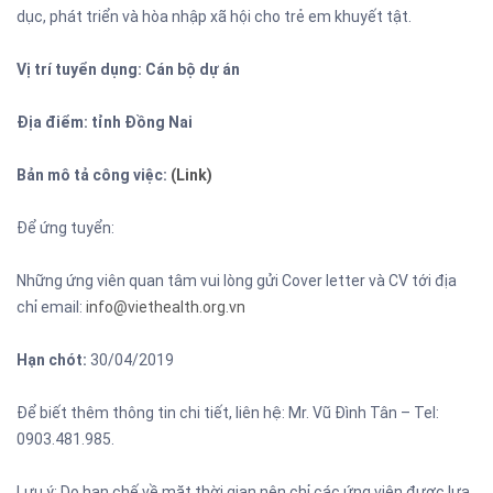
dục, phát triển và hòa nhập xã hội cho trẻ em khuyết tật.
Vị trí tuyển dụng: Cán bộ dự án
Địa điểm: tỉnh Đồng Nai
Bản mô tả công việc:
(Link)
Để ứng tuyển:
Những ứng viên quan tâm vui lòng gửi Cover letter và CV tới địa
chỉ email:
info@viethealth.org.vn
Hạn chót:
30/04/2019
Để biết thêm thông tin chi tiết, liên hệ: Mr. Vũ Đình Tân – Tel:
0903.481.985.
Lưu ý: Do hạn chế về mặt thời gian nên chỉ các ứng viên được lựa