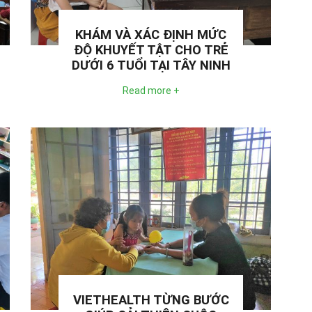
KHÁM VÀ XÁC ĐỊNH MỨC
ĐỘ KHUYẾT TẬT CHO TRẺ
DƯỚI 6 TUỔI TẠI TÂY NINH
Read more +
VIETHEALTH TỪNG BƯỚC