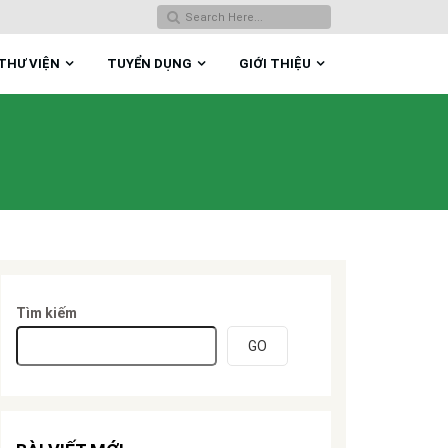
THƯ VIỆN
TUYỂN DỤNG
GIỚI THIỆU
Tìm kiếm
GO