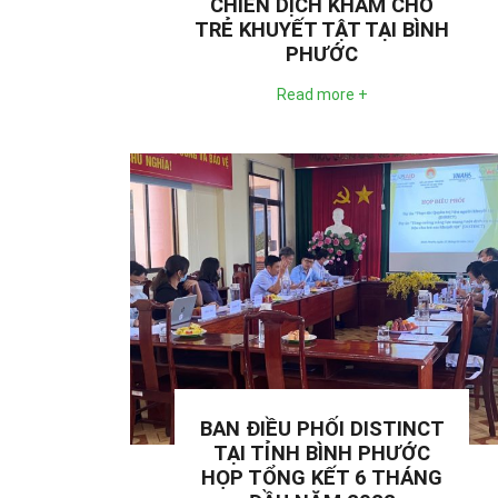
CHIẾN DỊCH KHÁM CHO
TRẺ KHUYẾT TẬT TẠI BÌNH
PHƯỚC
Read more +
BAN ĐIỀU PHỐI DISTINCT
TẠI TỈNH BÌNH PHƯỚC
HỌP TỔNG KẾT 6 THÁNG