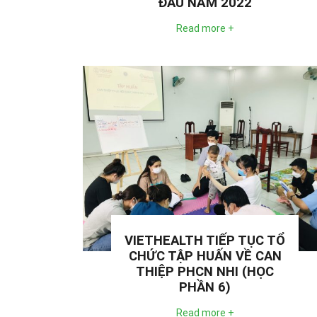
ĐẦU NĂM 2022
Read more +
VIETHEALTH TIẾP TỤC TỔ
CHỨC TẬP HUẤN VỀ CAN
THIỆP PHCN NHI (HỌC
PHẦN 6)
Read more +