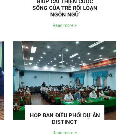
GIÚP CẢI THIỆN CUỘC
SỐNG CỦA TRẺ RỐI LOẠN
NGÔN NGỮ
Read more +
HỌP BAN ĐIỀU PHỐI DỰ ÁN
DISTINCT
Read more +